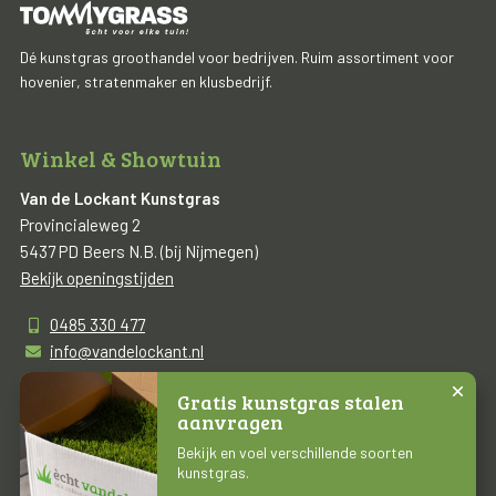
Dé kunstgras groothandel voor bedrijven. Ruim assortiment voor
hovenier, stratenmaker en klusbedrijf.
Winkel & Showtuin
Van de Lockant Kunstgras
Provincialeweg 2
5437 PD Beers N.B. (bij Nijmegen)
Bekijk openingstijden
0485 330 477
info@vandelockant.nl
Gratis kunstgras stalen
aanvragen
Copyright © 2026 | Van de Lockant Kunstgras
Bekijk en voel verschillende soorten
kunstgras.