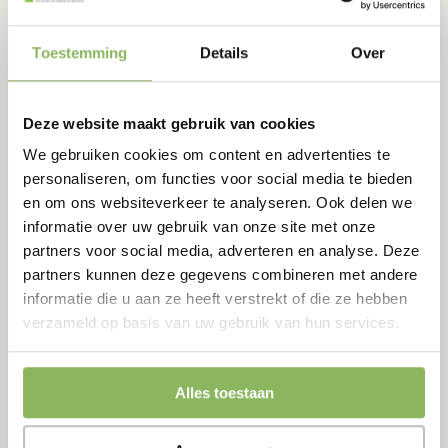
Poolhoogte:
15 mm
Toestemming
Details
Over
Sport kunstgras
Deze website maakt gebruik van cookies
We gebruiken cookies om content en advertenties te
Van de Lockant
heeft kunstgras speciaal voor sporten. Denk
personaliseren, om functies voor social media te bieden
hierbij aan kunstgras voor hockey en golf. Veel
en om ons websiteverkeer te analyseren. Ook delen we
amateursportclubs gaan over van gras naar kunstgras omdat
informatie over uw gebruik van onze site met onze
dit simpelweg veel minder onderhoud nodig heeft.
Sport
partners voor social media, adverteren en analyse. Deze
kunstgras
is niet te vergelijken met kunstgras voor in de tuin,
partners kunnen deze gegevens combineren met andere
terras of balkon. De sprieten van het kunstgras zijn veel korter
informatie die u aan ze heeft verstrekt of die ze hebben
en de dichtheid van het gras is veel hoger. Omdat de lengte zo
verzameld op basis van uw gebruik van hun services.
kort is, blijft het gras goed rechtop staan.
Voordelen van kunstgras van
Alles toestaan
sport kunstgras