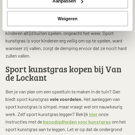
Aanpassen
Ben je van plan om een speeltuin te maken in de tuin? Ook dan
kan sport kunstgras
vele voordelen
bieden. Naast dat je niet
veel tijd kwijt bent aan het onderhouden van het gras, zullen er
Weigeren
ook nooit modderpoelen in de tuin zijn. Daardoor kunnen je
kinderen altijd buiten spelen, ongeacht het weer. Sport
kunstgras is voor kinderen erg veilig om op te spelen, want
wanneer zij vallen, zorgt de demping ervoor dat ze nooit hard
zullen vallen.
Sport kunstgras kopen bij Van
de Lockant
Ben je van plan om een speeltuin te maken in de tuin? Dan
biedt sport kunstgras
vele voordelen.
Het aanleggen van
sport kunstgras is simpel, maar vraagt wel om nauwkeurig
werk. Zelf sport kunstgras leggen? Bekijk
hier
onze
instructies met de
benodigdheden voor kunstgras
om het
sport kunstgras aan te leggen. Let er op dat de ondergrond