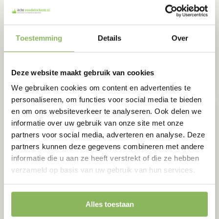
Kunstgras Eef | 2 x 5,4 meter (10.8m²)
Toestemming
Details
Over
€
496,37
Oorspronkelijke
Huidige
€
397,10
per m2
prijs
prijs
Deze website maakt gebruik van cookies
was:
is:
We gebruiken cookies om content en advertenties te
€496,37.
€397,10.
personaliseren, om functies voor social media te bieden
en om ons websiteverkeer te analyseren. Ook delen we
informatie over uw gebruik van onze site met onze
partners voor social media, adverteren en analyse. Deze
partners kunnen deze gegevens combineren met andere
informatie die u aan ze heeft verstrekt of die ze hebben
verzameld op basis van uw gebruik van hun services.
Alles toestaan