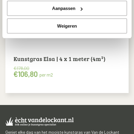
Aanpassen
Weigeren
Kunstgras Elsa | 4 x 1 meter (4m²)
€
178,00
Oorspronkelijke
Huidige
€
106,80
per m2
prijs
prijs
was:
is:
€178,00.
€106,80.
Geniet elke dag van het mooiste kunstgras van Van de Lockant