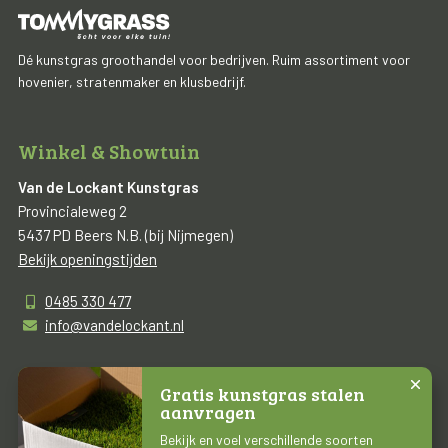
Dé kunstgras groothandel voor bedrijven. Ruim assortiment voor
hovenier, stratenmaker en klusbedrijf.
Winkel & Showtuin
Van de Lockant Kunstgras
Provincialeweg 2
5437 PD Beers N.B. (bij Nijmegen)
Bekijk openingstijden
0485 330 477
info@vandelockant.nl
Gratis kunstgras stalen
aanvragen
Copyright © 2026 | Van de Lockant Kunstgras
Bekijk en voel verschillende soorten