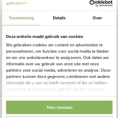
kunstgras en de eerste in Nederland die zich volledig richt op
kunstgras voor consumenten met een eigen winkel en
uitgebreide showtuin.
Toestemming
Details
Over
Deze website maakt gebruik van cookies
We gebruiken cookies om content en advertenties te
personaliseren, om functies voor social media te bieden
en om ons websiteverkeer te analyseren. Ook delen we
informatie over uw gebruik van onze site met onze
partners voor social media, adverteren en analyse. Deze
partners kunnen deze gegevens combineren met andere
Ontdek onze sfeervolle showtuin waar je het kunstgras in zijn
informatie die u aan ze heeft verstrekt of die ze hebben
natuurlijke habitat kunt ervaren. Dit is een perfecte manier om
verzameld op basis van uw gebruik van hun services.
het realistische uiterlijk van ons kunstgras te ontdekken,
terwijl je geniet van de buitenlucht.
Alles toestaan