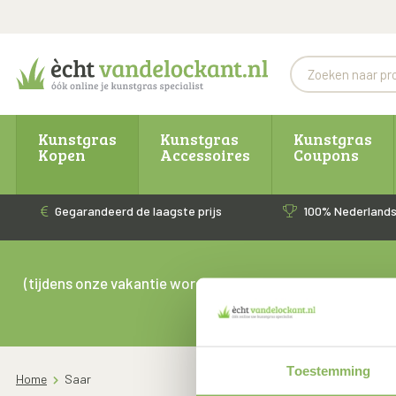
Kunstgras
Kunstgras
Kunstgras
Kopen
Accessoires
Coupons
Gegarandeerd de laagste prijs
100% Nederlands
(tijdens onze vakantie worden er geen bestellingen gelever
G
👉
Toestemming
Home
Saar