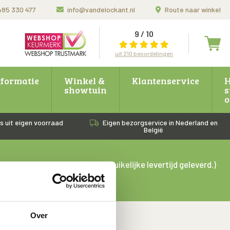
485 330 477
info@vandelockant.nl
Route naar winkel
9 / 10
uit 210 beoordelingen
nformatie
Winkel &
Klantenservice
H
showtuin
s
o
s uit eigen voorraad
Eigen bezorgservice in Nederland en
België
bestellingen binnen onze gebruikelijke levertijd geleverd.)
.)
n'.
Over