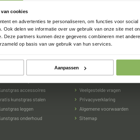
 van cookies
ent en advertenties te personaliseren, om functies voor social
. Ook delen we informatie over uw gebruik van onze site met on
e. Deze partners kunnen deze gegevens combineren met andere i
erzameld op basis van uw gebruik van hun services.
dige links
Van de Lockant
Aanpassen
oorten kunstgras
Contact
unstgras accessoires
Veelgestelde vragen
ratis kunstgras stalen
Privacyverklaring
unstgras leggen
Algemene voorwaarden
unstgras onderhoud
Sitemap