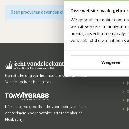
Deze website maakt gebruik
Geen producten gevonden die aan je zoekcriteria voldoen.
We gebruiken cookies om cont
websiteverkeer te analyseren
media, adverteren en analys
verstrekt of die ze hebben v
Han
Weigeren
S
Geniet elke dag van het mooiste kunstgras van
Van de Lockant Kunstgras.
K
G
K
Dé kunstgras groothandel voor bedrijven. Ruim
K
assortiment voor hovenier, stratenmaker en
klusbedrijf.