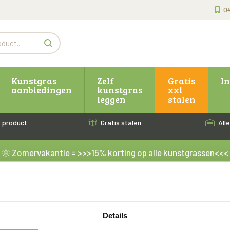
0
Kunstgras
Zelf
Gratis
I
aanbiedingen
kunstgras
xxl
leggen
stalen
 product
Gratis stalen
Alle
🌞 Zomervakantie = >>>15% korting op alle kunstgrassen<<<
d. Vanaf 11 augustus gaan we weer aan de slag en worden alle 
ebruik kortingscode: ZOMER26 (Actie: 23 juli t/m 10 augustus
 Meer informatie? Ga naar onze pagina 'Kunstgras Aanbiedinge
Details