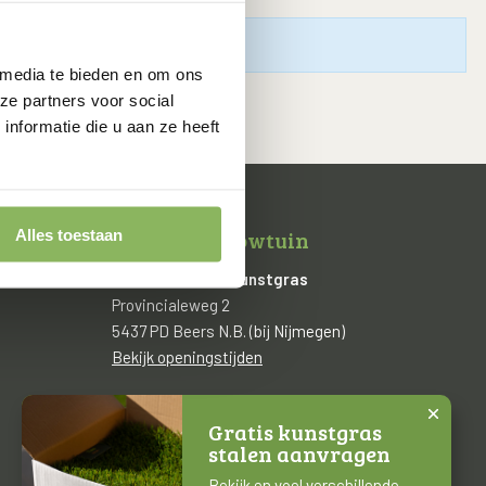
 media te bieden en om ons
ze partners voor social
nformatie die u aan ze heeft
Winkel & Showtuin
Alles toestaan
Van de Lockant Kunstgras
Provincialeweg 2
5437 PD Beers N.B. (bij Nijmegen)
Bekijk openingstijden
0485 330 477
Gratis kunstgras
info@vandelockant.nl
stalen aanvragen
Bekijk en voel verschillende