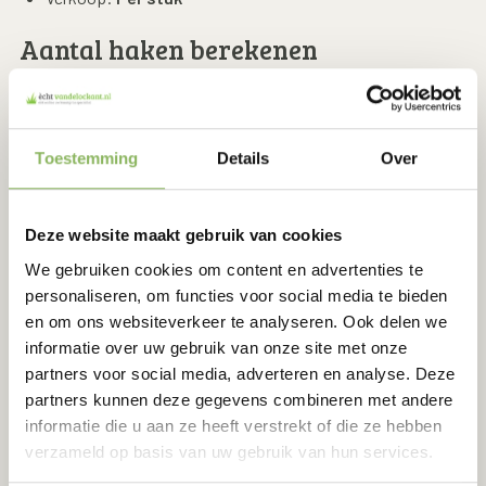
Aantal haken berekenen
Voor het juiste aantal bevestigingshaken:
👉
Neem de omtrek van de oppervlakte en
vermenigvuldig deze met 2.
Toestemming
Details
Over
Deze bevestigingshaken zijn onmisbaar voor een nette en
duurzame installatie van kunstgras.
Deze website maakt gebruik van cookies
Installatietips
We gebruiken cookies om content en advertenties te
personaliseren, om functies voor social media te bieden
Zo plaats je de bevestigingshaken:
en om ons websiteverkeer te analyseren. Ook delen we
informatie over uw gebruik van onze site met onze
Leg het kunstgras strak op de juiste plek.
partners voor social media, adverteren en analyse. Deze
Plaats de bevestigingshaken langs de randen van het
partners kunnen deze gegevens combineren met andere
kunstgras.
informatie die u aan ze heeft verstrekt of die ze hebben
Druk de haken door het kunstgras heen in de ondergrond
verzameld op basis van uw gebruik van hun services.
(bij voorkeur met een rubber hamer).