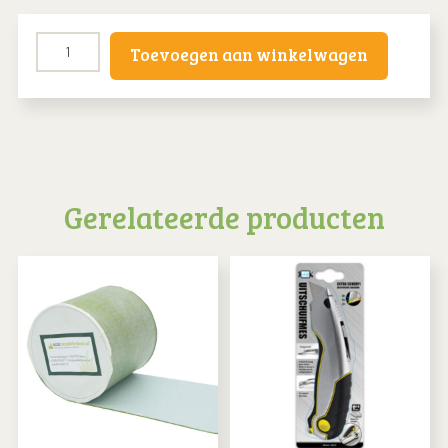
Bevestigingshaken
Toevoegen aan winkelwagen
voor
kunstgras
–
20
cm
(per
Gerelateerde producten
stuk)
aantal