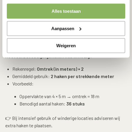
Controleer of alle randen goed vastzitten.
Alles toestaan
💡 Tip: Plaats extra haken op hoeken en bij naden voor
maximale stevigheid.
Aanpassen
Adviesaantal bevestigingshaken
Weigeren
Hoeveel bevestigingshaken heb ik nodig?
Rekenregel:
Omtrek (in meters) × 2
Gemiddeld gebruik:
2 haken per strekkende meter
Voorbeeld:
Oppervlakte van 4 × 5 m → omtrek = 18 m
Benodigd aantal haken:
36 stuks
👉 Bij intensief gebruik of winderige locaties adviseren wij
extra haken te plaatsen.